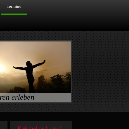
Termine
ren erleben
Kiek mol rin bi uns !