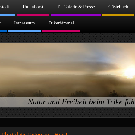
stedt
Uulenhorst
TT Galerie & Presse
Gästebuch
t
Impressum
Trikerhimmel
Natur und Freiheit beim Trike fah
Flugplatz Uetersen / Heist